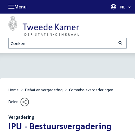
Menu
Taal sel
NL
Zoeken
Home
Debat en vergadering
Commissievergaderingen
Delen
Vergadering
:
IPU - Bestuursvergadering