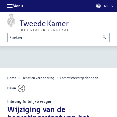
Menu
Taal sel
NL
Zoeken
Home
Debat en vergadering
Commissievergaderingen
Delen
Inbreng feitelijke vragen
:
Wijziging van de