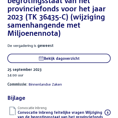
begrotingsstaat van het
provinciefonds voor het jaar
2023 (TK 36435-C) (wijziging
samenhangende met
Miljoenennota)
De vergadering is
geweest
Bekijk dagoverzicht
25 september 2023
14:00 uur
Commissie:
Binnenlandse Zaken
Bijlage
Convocatie inbreng
Download
Convocatie inbreng feitelijke vragen Wijziging
bestand:
van de begrotingsstaat van het provinciefonds