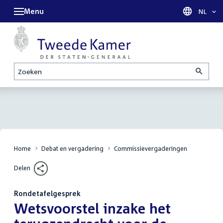
Menu
Taal sel
NL
Zoeken
Home
Debat en vergadering
Commissievergaderingen
Delen
Rondetafelgesprek
:
Wetsvoorstel inzake het