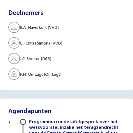
Deelnemers
E.A. Haverkort (VVD)
C. (Chris) Simons (VVD)
J.C. Sneller (D66)
P.H. Omtzigt (Omtzigt)
Agendapunten
Programma rondetafelgesprek over het
1
wetsvoorstel inzake het terugzendrecht
voor de Eerste Kamer (Kamerstuk 36374-