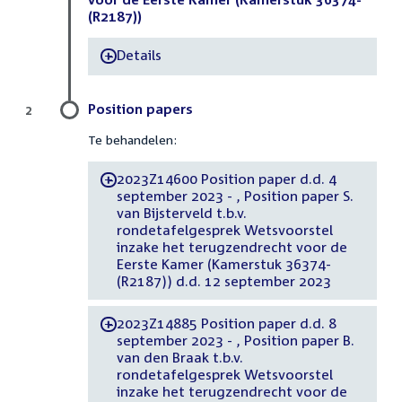
(R2187))
Details
-
Position papers
2
Te behandelen:
2023Z14600 Position paper d.d. 4
-
september 2023 - , Position paper S.
van Bijsterveld t.b.v.
rondetafelgesprek Wetsvoorstel
inzake het terugzendrecht voor de
Eerste Kamer (Kamerstuk 36374-
(R2187)) d.d. 12 september 2023
2023Z14885 Position paper d.d. 8
-
september 2023 - , Position paper B.
van den Braak t.b.v.
rondetafelgesprek Wetsvoorstel
inzake het terugzendrecht voor de