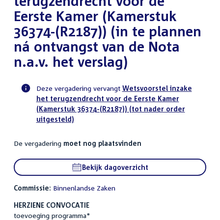
terugzendrecht voor de
Eerste Kamer (Kamerstuk
36374-(R2187)) (in te plannen
ná ontvangst van de Nota
n.a.v. het verslag)
Deze vergadering vervangt
Wetsvoorstel inzake
het terugzendrecht voor de Eerste Kamer
Voortgangsstatus
(Kamerstuk 36374-(R2187)) (tot nader order
commissie
uitgesteld)
activiteit
De vergadering
moet nog plaatsvinden
Bekijk dagoverzicht
Commissie:
Binnenlandse Zaken
HERZIENE CONVOCATIE
toevoeging programma*