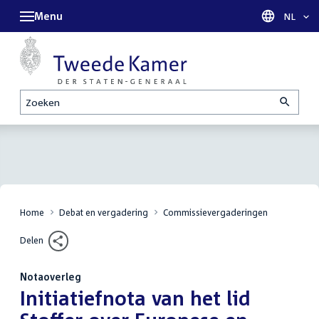
Menu
Taal sel
NL
Zoeken
Home
Debat en vergadering
Commissievergaderingen
Delen
Notaoverleg
:
Initiatiefnota van het lid