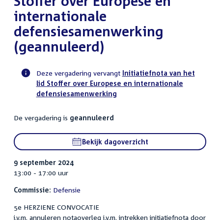
Stoffer over Europese en
internationale
defensiesamenwerking
(geannuleerd)
Deze vergadering vervangt
Initiatiefnota van het
lid Stoffer over Europese en internationale
Voortgangsstatus
defensiesamenwerking
commissie
activiteit
De vergadering is
geannuleerd
Bekijk dagoverzicht
9 september 2024
13:00 - 17:00 uur
Commissie:
Defensie
5e HERZIENE CONVOCATIE
i.v.m. annuleren notaoverleg i.v.m. intrekken initiatiefnota door