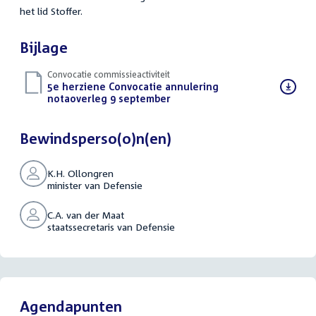
het lid Stoffer.
Bijlage
Convocatie commissieactiviteit
Download
5e herziene Convocatie annulering
bestand:
notaoverleg 9 september
(PDF)
Bewindsperso(o)n(en)
K.H. Ollongren
minister van Defensie
C.A. van der Maat
staatssecretaris van Defensie
Agendapunten