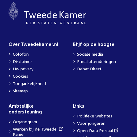
Over Tweedekamer.nl
Blijf op de hoogte
Colofon
Sociale media
Disclaimer
E-mailattenderingen
Uw privacy
Debat Direct
Cookies
Toegankelijkheid
Sitemap
Ambtelijke
Links
ondersteuning
Politieke websites
Organogram
Voor jongeren
External
Werken bij de Tweede
External
Open Data Portaal
link:
Kamer
link: