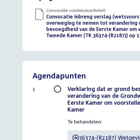
Convocatie commissieactiviteit
Download
Convocatie inbreng verslag (wetsvoorst
bestand:
overweging te nemen tot verandering v
bevoegdheid van de Eerste Kamer om vo
Tweede Kamer (TK 36374-(R2187)) op 13
Agendapunten
Verklaring dat er grond be
1
verandering van de Grondw
Eerste Kamer om voorstell
Kamer
Te behandelen:
36374-(R2187) Wetgevin
-