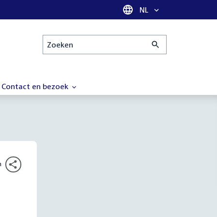
Taal selectie
NL
Zoeken
Contact en bezoek
n