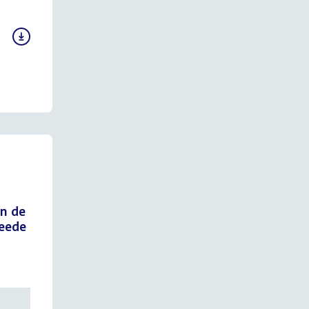
an de
weede