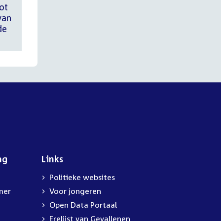
ot
van
de
ng
Links
Politieke websites
mer
Voor jongeren
Open Data Portaal
Erelijst van Gevallenen