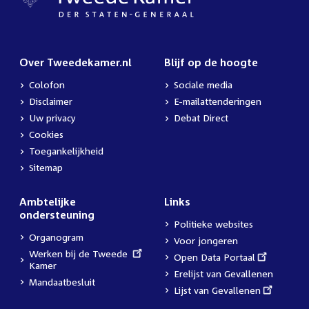
Over Tweedekamer.nl
Blijf op de hoogte
Colofon
Sociale media
Disclaimer
E-mailattenderingen
Uw privacy
Debat Direct
Cookies
Toegankelijkheid
Sitemap
Ambtelijke
Links
ondersteuning
Politieke websites
Organogram
Voor jongeren
External
Werken bij de Tweede
External
Open Data Portaal
link:
Kamer
link:
Erelijst van Gevallenen
Mandaatbesluit
External
Lijst van Gevallenen
link: