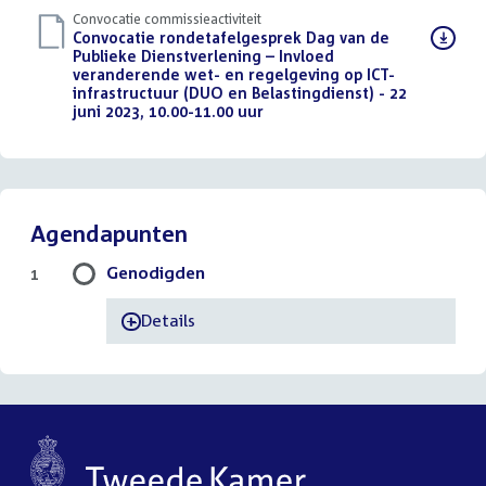
Convocatie commissieactiviteit
Download
Convocatie rondetafelgesprek Dag van de
bestand:
Publieke Dienstverlening – Invloed
veranderende wet- en regelgeving op ICT-
infrastructuur (DUO en Belastingdienst) - 22
juni 2023, 10.00-11.00 uur
(PDF)
Agendapunten
Genodigden
1
Details
-