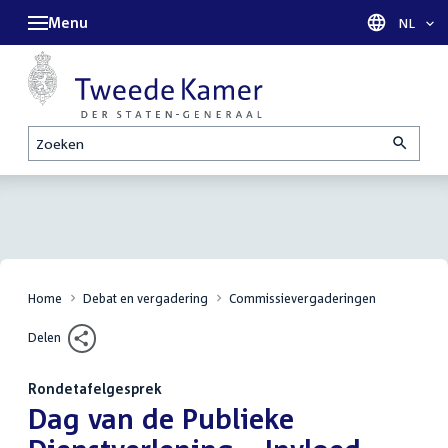
Menu
Taal sel
NL
Zoeken
Home
Debat en vergadering
Commissievergaderingen
Delen
Rondetafelgesprek
:
Dag van de Publieke