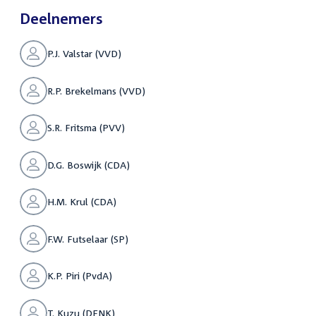
Deelnemers
P.J. Valstar (VVD)
R.P. Brekelmans (VVD)
S.R. Fritsma (PVV)
D.G. Boswijk (CDA)
H.M. Krul (CDA)
F.W. Futselaar (SP)
K.P. Piri (PvdA)
T. Kuzu (DENK)