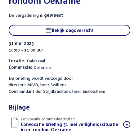
rondom Oekraïne
De vergadering is
geweest
Bekijk dagoverzicht
31 mei 2023
10:00 - 11:00 uur
Locatie:
Daleszaal
Commissie:
Defensie
De briefing wordt verzorgd door:
directeur MIVD, heer Swillens
Commandant der Strijdkrachten, heer Eichelsheim
Bijlage
Convocatie commissieactiviteit
Download
Convocatie briefing 31 mei veiligheidssituatie
bestand:
in en rondom Oekraïne
(PDF)