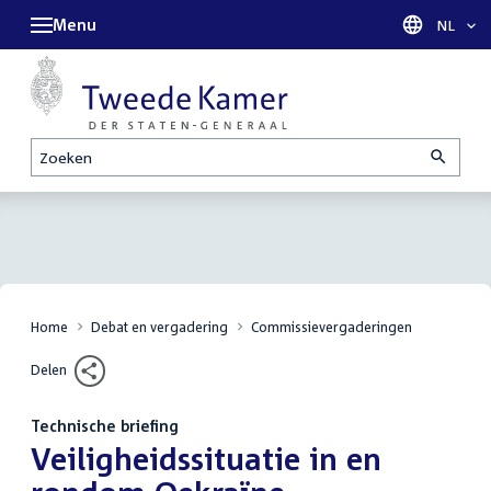
Menu
Taal sel
NL
Zoeken
Home
Debat en vergadering
Commissievergaderingen
Delen
Technische briefing
:
Veiligheidssituatie in en