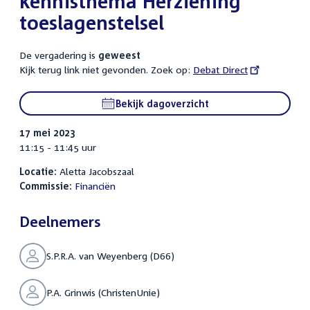
kennisthema Herziening
toeslagenstelsel
De vergadering is
geweest
Kijk terug link niet gevonden. Zoek op:
External
Debat Direct
link:
Bekijk dagoverzicht
17 mei 2023
11:15 - 11:45 uur
Locatie:
Aletta Jacobszaal
Commissie:
Financiën
Deelnemers
S.P.R.A. van Weyenberg (D66)
P.A. Grinwis (ChristenUnie)