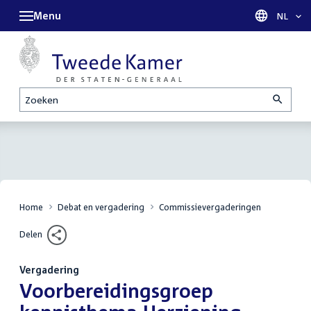
Menu
Taal sel
NL
Zoeken
Home
Debat en vergadering
Commissievergaderingen
Delen
Vergadering
:
Voorbereidingsgroep