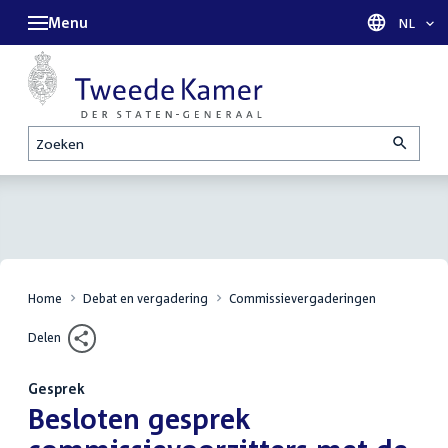
Menu
Taal sel
NL
Zoeken
Home
Debat en vergadering
Commissievergaderingen
Delen
Gesprek
:
Besloten gesprek