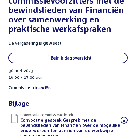
commissievoorzitters met de
bewindslieden van Financiën
over samenwerking en
praktische werkafspraken
De vergadering is
geweest
Bekijk dagoverzicht
30 mei 2023
16:00 - 17:00 uur
Commissie:
Financiën
Bijlage
Convocatie commissieactiviteit
Download
Convocatie gesprek Gesprek met de
bestand:
bewindslieden van Financiën over de mogelijke
onderwerpen ten aanzien van de werkwijze
van de commissies
(PDF)