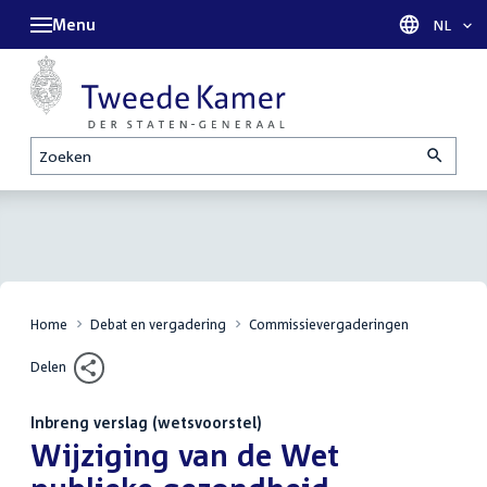
Menu
Taal sel
NL
Zoeken
Home
Debat en vergadering
Commissievergaderingen
Delen
Inbreng verslag (wetsvoorstel)
:
Wijziging van de Wet