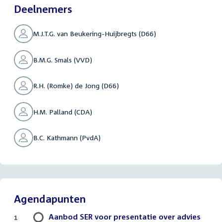
Deelnemers
M.J.T.G. van Beukering-Huijbregts (D66)
B.M.G. Smals (VVD)
R.H. (Romke) de Jong (D66)
H.M. Palland (CDA)
B.C. Kathmann (PvdA)
Agendapunten
Aanbod SER voor presentatie over advies
1