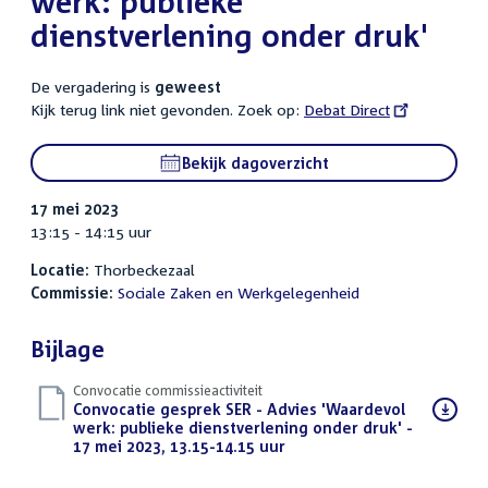
werk: publieke
dienstverlening onder druk'
De vergadering is
geweest
Kijk terug link niet gevonden. Zoek op:
External
Debat Direct
link:
Bekijk dagoverzicht
17 mei 2023
13:15 - 14:15 uur
Locatie:
Thorbeckezaal
Commissie:
Sociale Zaken en Werkgelegenheid
Bijlage
Convocatie commissieactiviteit
Download
Convocatie gesprek SER - Advies 'Waardevol
bestand:
werk: publieke dienstverlening onder druk' -
17 mei 2023, 13.15-14.15 uur
(PDF)