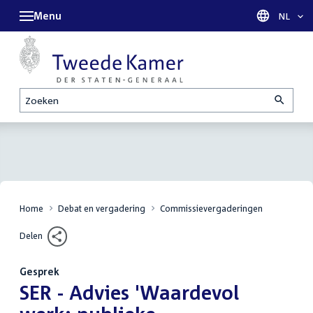
Menu
Taal sel
NL
Zoeken
Home
Debat en vergadering
Commissievergaderingen
Delen
Gesprek
:
SER - Advies 'Waardevol