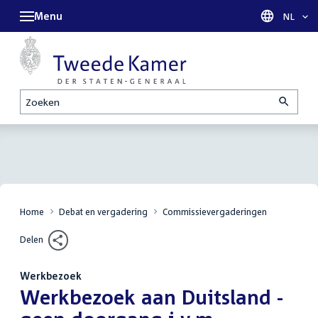
Menu
Taal sel
NL
Zoeken
Home
Debat en vergadering
Commissievergaderingen
Delen
Werkbezoek
:
Werkbezoek aan Duitsland -