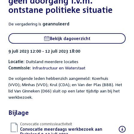
geen doorgang i.v.m.
ontstane politieke situatie
De vergadering is
geannuleerd
Bekijk dagoverzicht
9 juli 2023 12:00 - 12 juli 2023 18:00
Locatie:
Duitsland meerdere locaties
Commissie:
Infrastructuur en Waterstaat
De volgende leden hebbenzich aangemeld: Koerhuis
(VVD); Minhas (VVD); Krul (CDA); en Van der Plas (BBB). Het
lid Van Ginneken (D66) sluit op een later tijdstip aan bij het
werkbezoek.
Bijlage
Convocatie commissieactiviteit
Download
Convocatie meerdaags werkbezoek aan