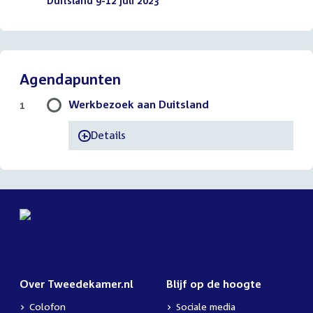
bestand:
Duitsland 9-12 juli 2023
(PDF)
Agendapunten
Werkbezoek aan Duitsland
1
Details
-
Over Tweedekamer.nl
Blijf op de hoogte
Colofon
Sociale media