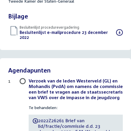
Tweede Kamer der Staten-Generaal
Bijlage
Besluitenlijst procedurevergadering
Download
Besluitenlijst e-mailprocedure 23 december
bestand:
2022
(PDF)
Agendapunten
Verzoek van de leden Westerveld (GL) en
1
Mohandis (PvdA) om namens de commissie
een brief te vragen aan de staatssecretaris
van VWS over de impasse in de jeugdzorg
Te behandelen:
2022Z26261 Brief van
-
lid/fractie/commissie d.d. 23