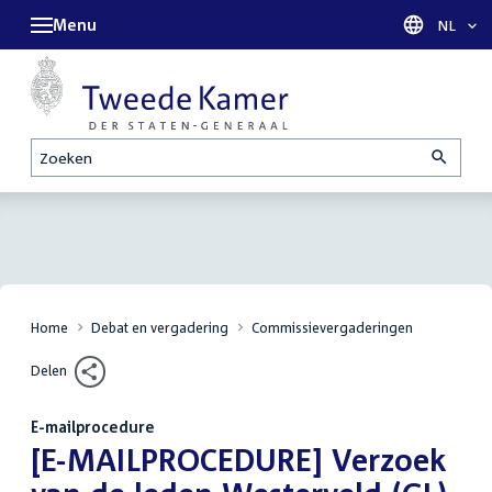
Menu
Taal sel
NL
Zoeken
Home
Debat en vergadering
Commissievergaderingen
Delen
E-mailprocedure
:
[E-MAILPROCEDURE] Verzoek