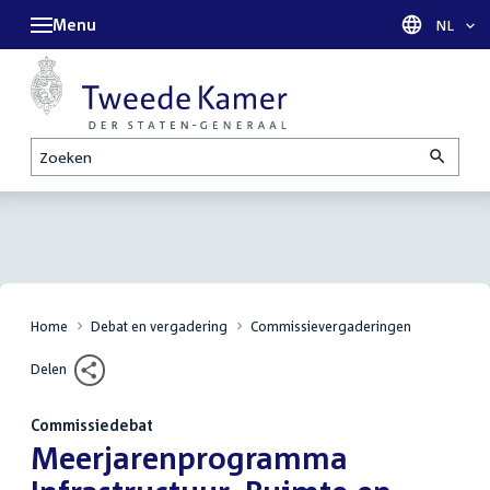
Menu
Taal sel
NL
Zoeken
Home
Debat en vergadering
Commissievergaderingen
Delen
Commissiedebat
:
Meerjarenprogramma