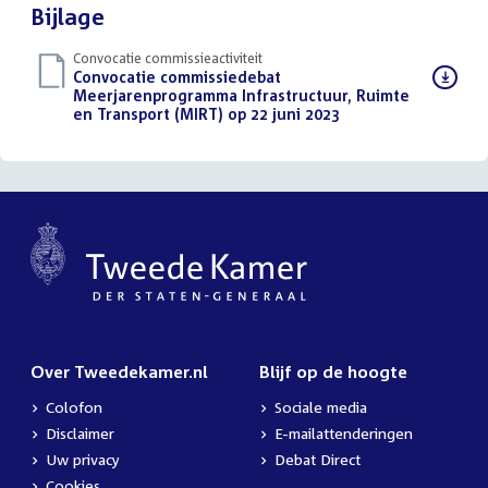
Bijlage
Convocatie commissieactiviteit
Download
Convocatie commissiedebat
bestand:
Meerjarenprogramma Infrastructuur, Ruimte
en Transport (MIRT) op 22 juni 2023
(PDF)
Over Tweedekamer.nl
Blijf op de hoogte
Colofon
Sociale media
Disclaimer
E-mailattenderingen
Uw privacy
Debat Direct
Cookies