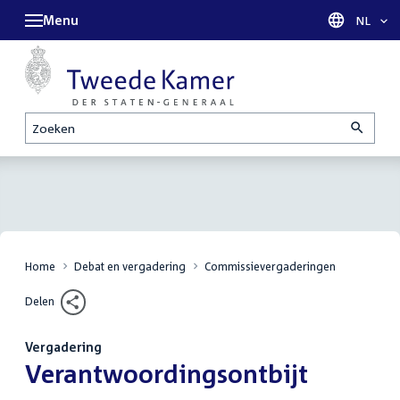
Menu
Taal sel
NL
Zoeken
Home
Debat en vergadering
Commissievergaderingen
Delen
Vergadering
:
Verantwoordingsontbijt