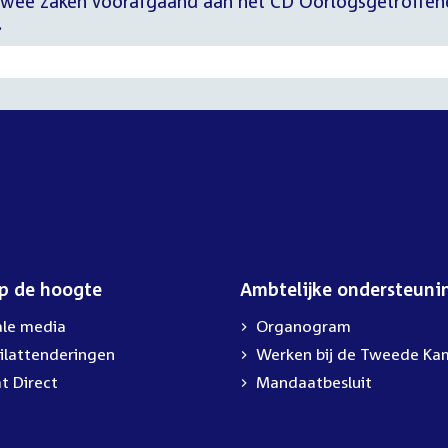
twee zaken voorafgaand aan het CD Oorlogsgetroffen
.
op de hoogte
Ambtelijke ondersteuni
ale media
Organogram
ilattenderingen
Werken bij de Tweede Ka
t Direct
Mandaatbesluit