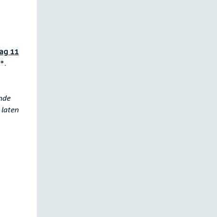
dag 11
*.
ende
 laten