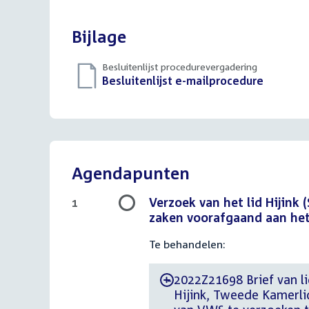
Bijlage
Besluitenlijst procedurevergadering
Download
Besluitenlijst e-mailprocedure
(PDF)
bestand:
Agendapunten
Verzoek van het lid Hijink
1
zaken voorafgaand aan het
Te behandelen:
2022Z21698 Brief van li
-
Hijink, Tweede Kamerlid