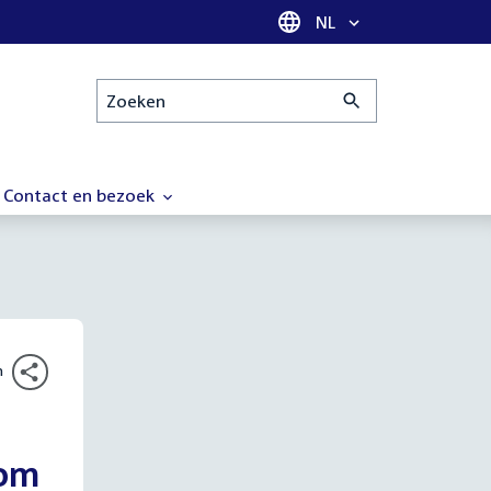
Taal selectie
NL
Zoeken
Contact en bezoek
n
 om