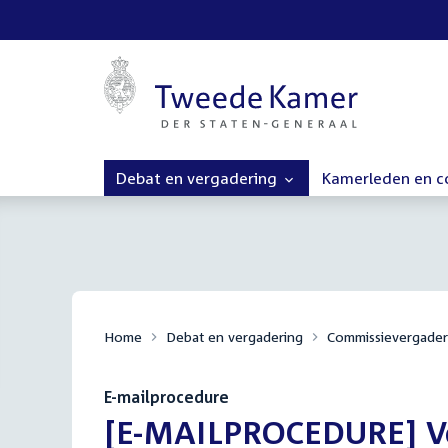
Debat en vergadering
Kamerleden en 
Home
Debat en vergadering
Commissievergader
E-mailprocedure
:
[E-MAILPROCEDURE] Ver