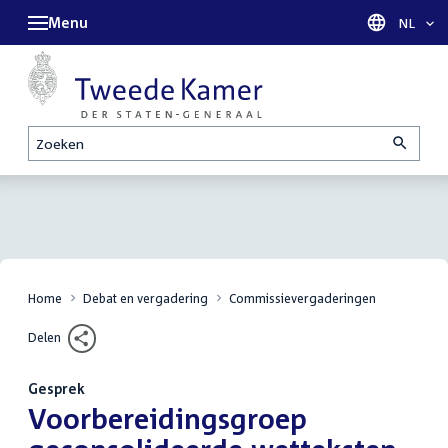
Menu
Taal sel
NL
Zoeken
Home
Debat en vergadering
Commissievergaderingen
Delen
Gesprek
:
Voorbereidingsgroep