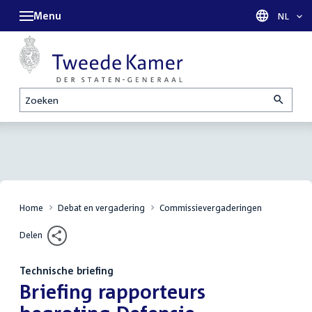
Menu
Taal sel
NL
Zoeken
Home
Debat en vergadering
Commissievergaderingen
Delen
Technische briefing
:
Briefing rapporteurs