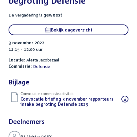
begroting Defensie
De vergadering is
geweest
Bekijk dagoverzicht
3 november 2022
11:15 - 12:00 uur
Locatie:
Aletta Jacobszaal
Commissie:
Defensie
Bijlage
Convocatie commissieactiviteit
Download
Convocatie briefing 3 november rapporteurs
bestand:
inzake begroting Defensie 2023
(PDF)
Deelnemers
P.J. Valstar (VVD)