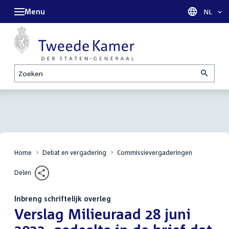
Menu
Taal sel
NL
Zoeken
Home
Debat en vergadering
Commissievergaderingen
Delen
Inbreng schriftelijk overleg
:
Verslag Milieuraad 28 juni