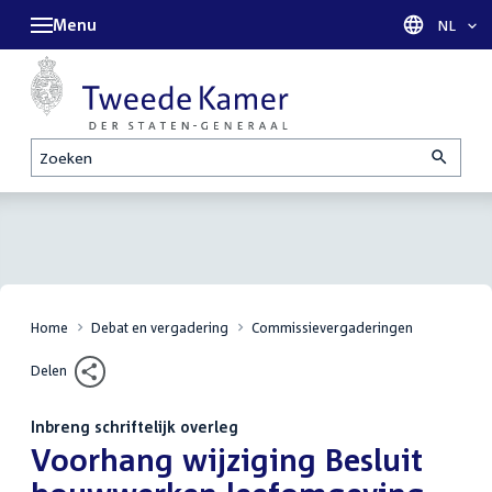
Menu
Taal sel
NL
Zoeken
Home
Debat en vergadering
Commissievergaderingen
Delen
Inbreng schriftelijk overleg
:
Voorhang wijziging Besluit