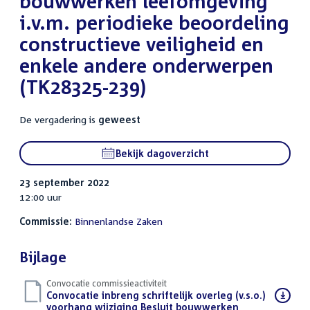
bouwwerken leefomgeving
i.v.m. periodieke beoordeling
constructieve veiligheid en
enkele andere onderwerpen
(TK28325-239)
De vergadering is
geweest
Bekijk dagoverzicht
23 september 2022
12:00 uur
Commissie:
Binnenlandse Zaken
Bijlage
Convocatie commissieactiviteit
Download
Convocatie inbreng schriftelijk overleg (v.s.o.)
bestand:
voorhang wijziging Besluit bouwwerken