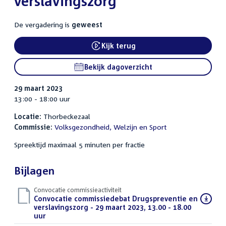
verslavingszorg
De vergadering is
geweest
Kijk terug
External link:
Bekijk dagoverzicht
29 maart 2023
13:00 - 18:00 uur
Locatie:
Thorbeckezaal
Commissie:
Volksgezondheid, Welzijn en Sport
Spreektijd maximaal 5 minuten per fractie
Bijlagen
Convocatie commissieactiviteit
Download
Convocatie commissiedebat Drugspreventie en
bestand:
verslavingszorg - 29 maart 2023, 13.00 - 18.00
uur
(PDF)