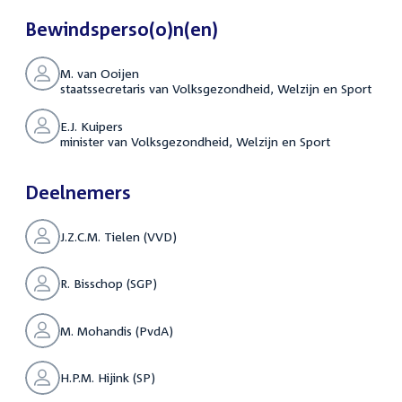
Bewindsperso(o)n(en)
M. van Ooijen
staatssecretaris van Volksgezondheid, Welzijn en Sport
E.J. Kuipers
minister van Volksgezondheid, Welzijn en Sport
Deelnemers
J.Z.C.M. Tielen (VVD)
R. Bisschop (SGP)
M. Mohandis (PvdA)
H.P.M. Hijink (SP)