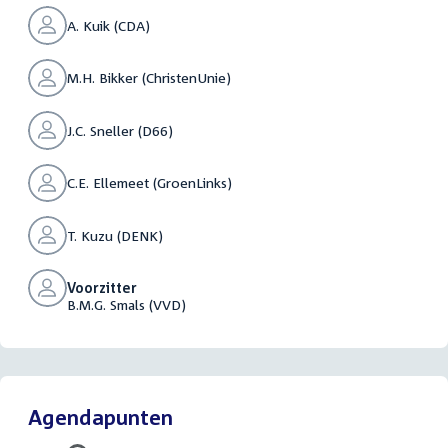
A. Kuik (CDA)
M.H. Bikker (ChristenUnie)
J.C. Sneller (D66)
C.E. Ellemeet (GroenLinks)
T. Kuzu (DENK)
Voorzitter
B.M.G. Smals (VVD)
Agendapunten