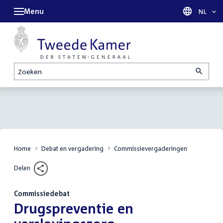
Menu
Taal sel
NL
Zoeken
Home
Debat en vergadering
Commissievergaderingen
Delen
Commissiedebat
:
Drugspreventie en