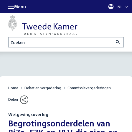
Menu
Taal sel
NL
Zoeken
Home
Debat en vergadering
Commissievergaderingen
Delen
Wetgevingsoverleg
:
Begrotingsonderdelen van