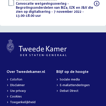
Download
Convocatie wetgevingsoverleg -
bestand:
Begrotingsonderdelen van BiZa, EZK en J&V die
zien op digitalisering - 7 november 2022 -
13.00-18.00 uur
(PDF)
Over Tweedekamer.nl
Blijf op de hoogte
Colofon
Sociale media
Disclaimer
E-mailattenderingen
Uw privacy
Debat Direct
Cookies
Toegankelijkheid