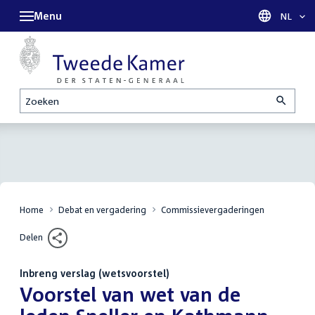
Menu
Taal sel
NL
Zoeken
Home
Debat en vergadering
Commissievergaderingen
Delen
Inbreng verslag (wetsvoorstel)
:
Voorstel van wet van de