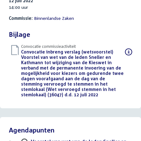
12 juli 2022
14:00 uur
Commissie:
Binnenlandse Zaken
Bijlage
Convocatie commissieactiviteit
Download
Convocatie inbreng verslag (wetsvoorstel)
bestand:
Voorstel van wet van de leden Sneller en
Kathmann tot wijziging van de Kieswet in
verband met de permanente invoering van de
mogelijkheid voor kiezers om gedurende twee
dagen voorafgaand aan de dag van de
stemming vervroegd te stemmen in het
stemlokaal (Wet vervroegd stemmen in het
stemlokaal) (36047) d.d. 12 juli 2022
(PDF)
Agendapunten