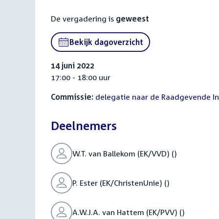
De vergadering is
geweest
Bekijk dagoverzicht
14 juni 2022
17:00 - 18:00 uur
Commissie:
delegatie naar de Raadgevende In
Deelnemers
W.T. van Ballekom (EK/VVD) ()
P. Ester (EK/ChristenUnie) ()
A.W.J.A. van Hattem (EK/PVV) ()