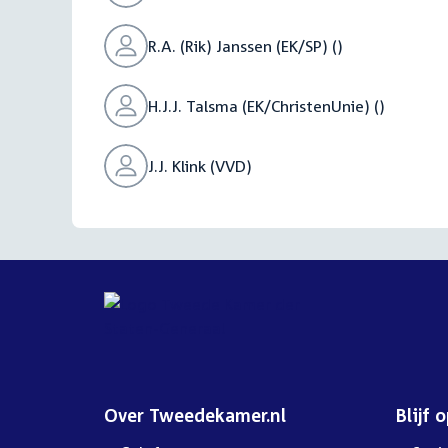
R.A. (Rik) Janssen (EK/SP) ()
H.J.J. Talsma (EK/ChristenUnie) ()
J.J. Klink (VVD)
Over Tweedekamer.nl
Blijf 