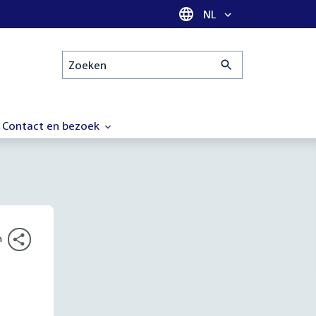
Taal selectie
NL
Zoeken
Contact en bezoek
n