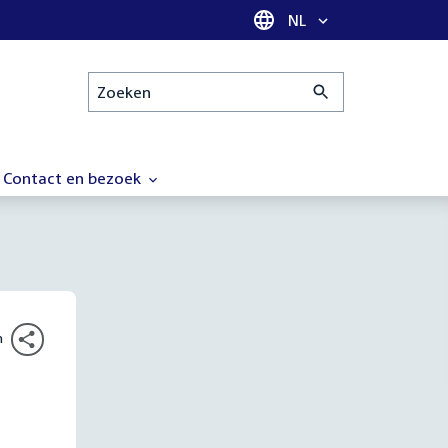
Taal selectie
NL
Zoeken
Contact en bezoek
n