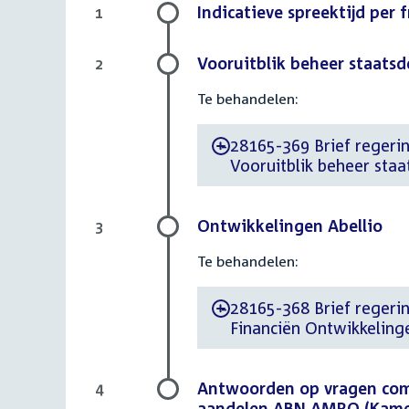
Indicatieve spreektijd per 
1
Vooruitblik beheer staats
2
Te behandelen:
28165-369 Brief regerin
-
Vooruitblik beheer sta
Ontwikkelingen Abellio
3
Te behandelen:
28165-368 Brief regerin
-
Financiën Ontwikkeling
Antwoorden op vragen com
4
aandelen ABN AMRO (Kame