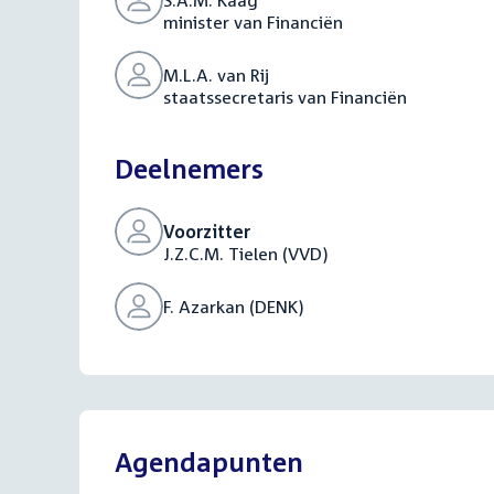
S.A.M. Kaag
minister van Financiën
M.L.A. van Rij
staatssecretaris van Financiën
Deelnemers
Voorzitter
J.Z.C.M. Tielen (VVD)
F. Azarkan (DENK)
Agendapunten