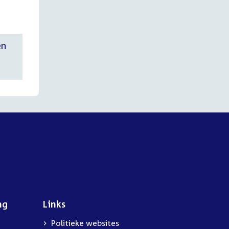
ën
a
ng
Links
Politieke websites