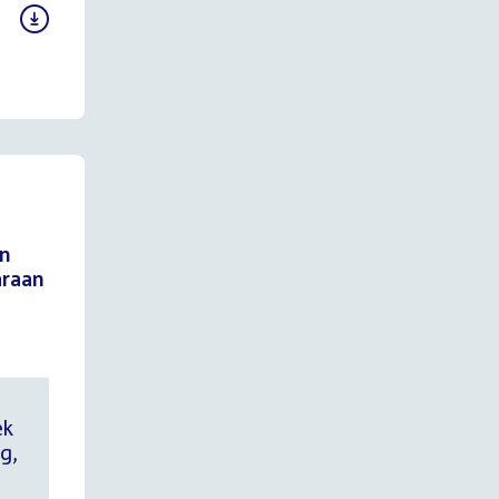
in
araan
ek
g,