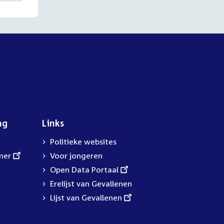
ng
Links
Politieke websites
mer
Voor jongeren
External
Open Data Portaal
link:
Erelijst van Gevallenen
External
Lijst van Gevallenen
link: