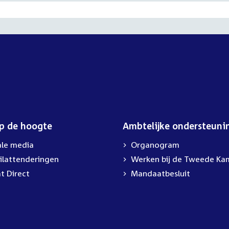
op de hoogte
Ambtelijke ondersteuni
ale media
Organogram
ilattenderingen
External
Werken bij de Tweede Ka
link:
t Direct
Mandaatbesluit