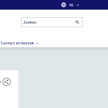
Taal selectie
NL
Zoeken
Contact en bezoek
n