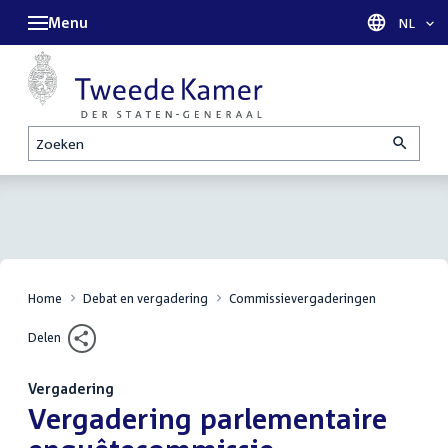
Menu
Taal sel
NL
Zoeken
Home
Debat en vergadering
Commissievergaderingen
Delen
Vergadering
:
Vergadering parlementaire