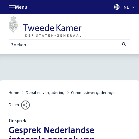
Menu
Taal sel
NL
Zoeken
Home
Debat en vergadering
Commissievergaderingen
Delen
Gesprek
:
Gesprek Nederlandse