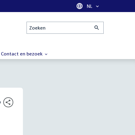
Taal selectie
NL
Zoeken
Contact en bezoek
n