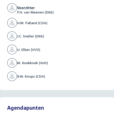
Voorzitter
P.H. van Meenen (D66)
H.M. Palland (CDA)
J.C. Sneller (D66)
U. Ellian (VVD)
M. Koekkoek (Volt)
R.W. Knops (CDA)
Agendapunten