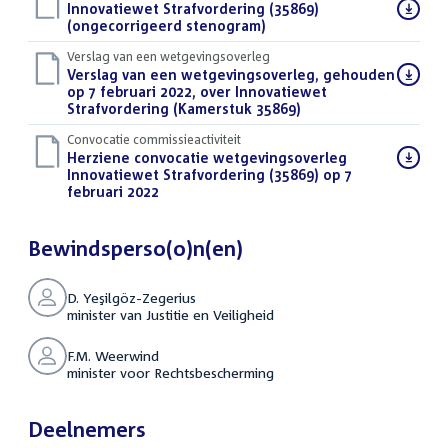
Download
Innovatiewet Strafvordering (35869)
bestand:
(ongecorrigeerd stenogram)
(DOCX)
Verslag van een wetgevingsoverleg
Download
Verslag van een wetgevingsoverleg, gehouden
bestand:
op 7 februari 2022, over Innovatiewet
Strafvordering (Kamerstuk 35869)
(PDF)
Convocatie commissieactiviteit
Download
Herziene convocatie wetgevingsoverleg
bestand:
Innovatiewet Strafvordering (35869) op 7
februari 2022
(PDF)
Bewindsperso(o)n(en)
D. Yeşilgöz-Zegerius
minister van Justitie en Veiligheid
F.M. Weerwind
minister voor Rechtsbescherming
Deelnemers