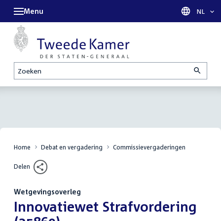
Menu
Taal sel
NL
Zoeken
Home
Debat en vergadering
Commissievergaderingen
Delen
Wetgevingsoverleg
:
Innovatiewet Strafvordering