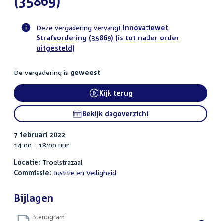
(35869)
Deze vergadering vervangt
Innovatiewet
Strafvordering (35869) (is tot nader order
Voortgangsstatus
uitgesteld)
commissie
activiteit
De vergadering is
geweest
Kijk terug
External link:
Bekijk dagoverzicht
7 februari 2022
14:00 - 18:00 uur
Locatie:
Troelstrazaal
Commissie:
Justitie en Veiligheid
Bijlagen
Stenogram