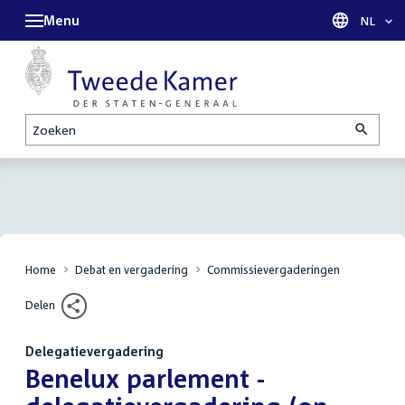
Menu
Taal sel
NL
Zoeken
Home
Debat en vergadering
Commissievergaderingen
Delen
Delegatievergadering
:
Benelux parlement -