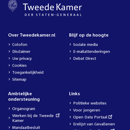
Over Tweedekamer.nl
Blijf op de hoogte
Colofon
Sociale media
Disclaimer
E-mailattenderingen
Uw privacy
Debat Direct
Cookies
Toegankelijkheid
Sitemap
Ambtelijke
Links
ondersteuning
Politieke websites
Organogram
Voor jongeren
External
Werken bij de Tweede
External
Open Data Portaal
link:
Kamer
link:
Erelijst van Gevallenen
Mandaatbesluit