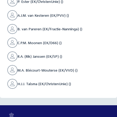
P. Ester (EK/ChristenUnie) ()
A.J.M. van Kesteren (EK/PVV) ()
B. van Pareren (EK/Fractie-Nanninga) ()
C.P.M. Moonen (EK/D66) ()
R.A. (Rik) Janssen (EK/SP) ()
M.A. Blécourt-Wouterse (EK/VVD) ()
H.J.J. Talsma (EK/ChristenUnie) ()