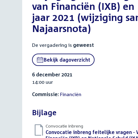
van Financiën (IXB) en
jaar 2021 (wijziging 
Najaarsnota)
De vergadering is
geweest
Bekijk dagoverzicht
6 december 2021
14:00 uur
Commissie:
Financiën
Bijlage
Convocatie inbreng
Download
Convocatie inbreng feitelijke vragen -