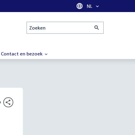
Taal selectie
NL
Zoeken
Contact en bezoek
n
e