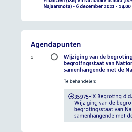
bestand:
Financiën (IXB) en Nationale Schuld (I
Najaarsnota) - 6 december 2021 - 14.00 
Agendapunten
Wijziging van de begroting
1
begrotingsstaat van Nationa
samenhangende met de Naj
Te behandelen:
35975-IX Begroting d.d.
-
Wijziging van de begrot
begrotingsstaat van Nat
samenhangende met de