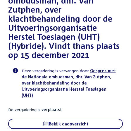
ombudsman, dhr. Van
Zutphen, over
klachtbehandeling door de
Uitvoeringsorganisatie
Herstel Toeslagen (UHT)
(Hybride). Vindt thans plaats
op 15 december 2021
Deze vergadering is vervangen door
Gesprek met
de Nationale ombudsman, dhr. Van Zutphen,
Voortgangsstatus
over klachtbehandeling door de
commissie
Uitvoeringsorganisatie Herstel Toeslagen
activiteit
(UHT)
De vergadering is
verplaatst
Bekijk dagoverzicht