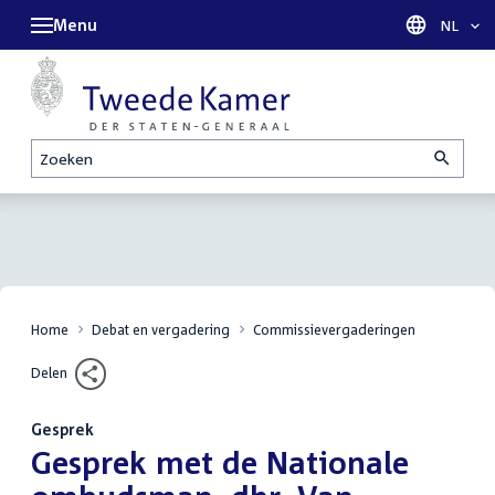
Menu
Taal sel
NL
Zoeken
Home
Debat en vergadering
Commissievergaderingen
Delen
Gesprek
:
Gesprek met de Nationale