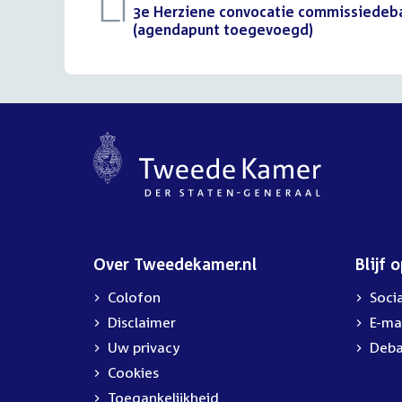
Download
3e Herziene convocatie commissiedebat 
bestand:
(agendapunt toegevoegd)
(PDF)
Over Tweedekamer.nl
Blijf 
Colofon
Soci
Disclaimer
E-ma
Uw privacy
Deba
Cookies
Toegankelijkheid