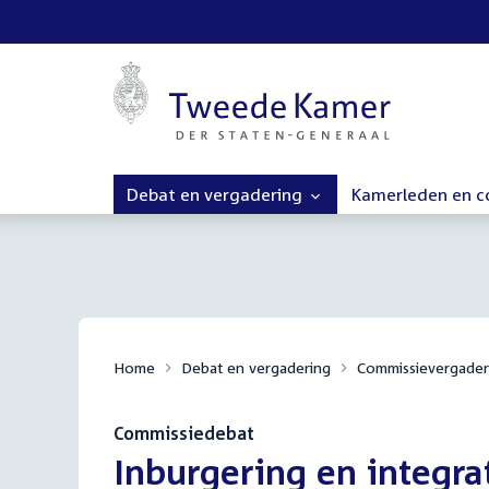
Debat en vergadering
Kamerleden en 
Home
Debat en vergadering
Commissievergader
Commissiedebat
:
Inburgering en integrat