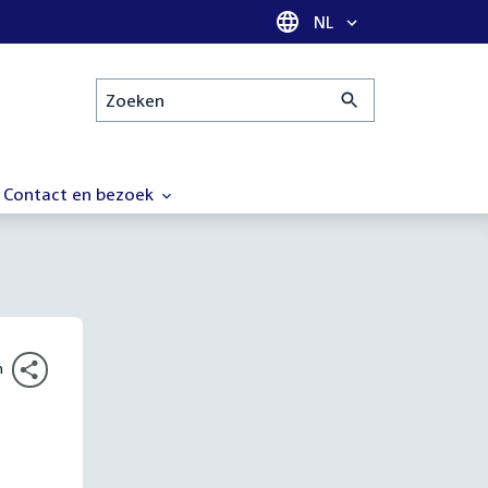
Taal selectie
NL
Zoeken
Contact en bezoek
n