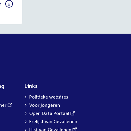
r
ng
Links
Politieke websites
mer
Voor jongeren
External
Open Data Portaal
link:
Erelijst van Gevallenen
External
Lijst van Gevallenen