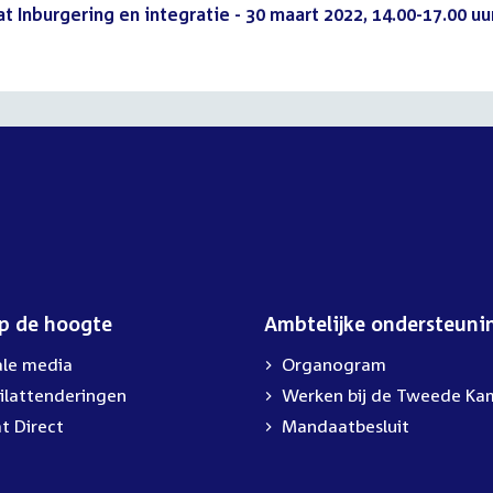
Inburgering en integratie - 30 maart 2022, 14.00-17.00 uu
op de hoogte
Ambtelijke ondersteuni
ale media
Organogram
ilattenderingen
External
Werken bij de Tweede Ka
link:
t Direct
Mandaatbesluit