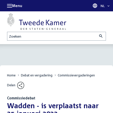
Menu
Taal sel
NL
Zoeken
Home
Debat en vergadering
Commissievergaderingen
Delen
Commissiedebat
:
Wadden - is verplaatst naar