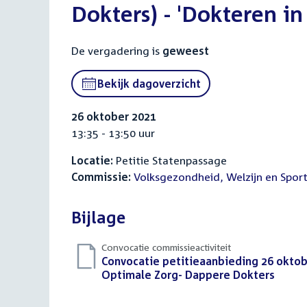
Dokters) - 'Dokteren in
De vergadering is
geweest
Bekijk dagoverzicht
26 oktober 2021
13:35 - 13:50 uur
Locatie:
Petitie Statenpassage
Commissie:
Volksgezondheid, Welzijn en Spor
Bijlage
Convocatie commissieactiviteit
Download
Convocatie petitieaanbieding 26 oktobe
bestand:
Optimale Zorg- Dappere Dokters
(PDF)