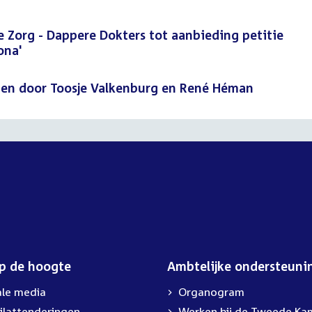
Zorg - Dappere Dokters tot aanbieding petitie
ona'
den door Toosje Valkenburg en René Héman
op de hoogte
Ambtelijke ondersteuni
ale media
Organogram
ilattenderingen
External
Werken bij de Tweede Ka