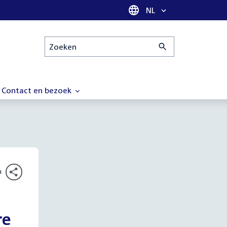
Taal selectie
NL
Zoeken
Contact en bezoek
n
re