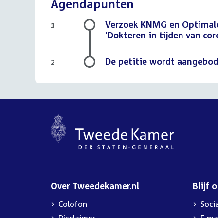
Agendapunten
Verzoek KNMG en Optimale 
1
'Dokteren in tijden van cor
De petitie wordt aangebo
2
Over Tweedekamer.nl
Blijf 
Colofon
Soci
Disclaimer
E-ma