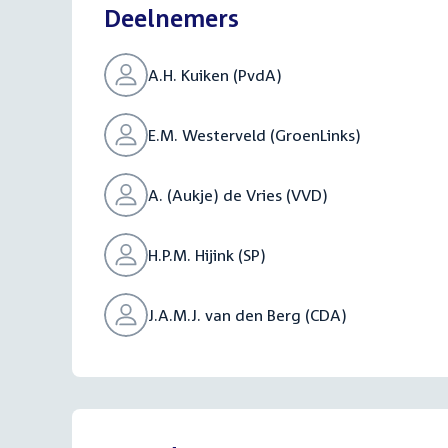
Deelnemers
A.H. Kuiken (PvdA)
E.M. Westerveld (GroenLinks)
A. (Aukje) de Vries (VVD)
H.P.M. Hijink (SP)
J.A.M.J. van den Berg (CDA)