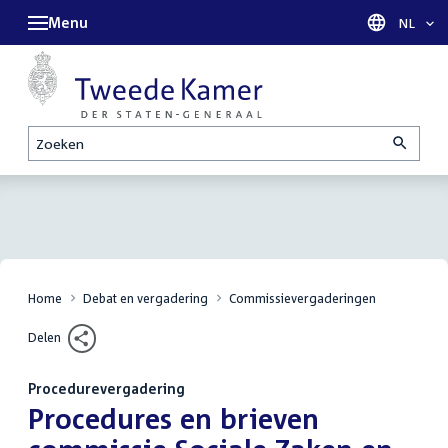
Menu
Taal sel
NL
Zoeken
Home
Debat en vergadering
Commissievergaderingen
Delen
Procedurevergadering
:
Procedures en brieven