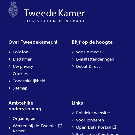
Over Tweedekamer.nl
Blijf op de hoogte
Colofon
Sociale media
Disclaimer
E-mailattenderingen
Uw privacy
Debat Direct
Cookies
Toegankelijkheid
Sitemap
Ambtelijke
Links
ondersteuning
Politieke websites
Organogram
Voor jongeren
External
Werken bij de Tweede
External
Open Data Portaal
link:
Kamer
link:
Erelijst van Gevallenen