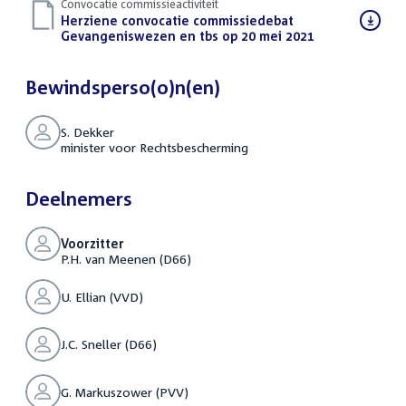
Convocatie commissieactiviteit
Download
Herziene convocatie commissiedebat
bestand:
Gevangeniswezen en tbs op 20 mei 2021
(PDF)
Bewindsperso(o)n(en)
S. Dekker
minister voor Rechtsbescherming
Deelnemers
Voorzitter
P.H. van Meenen (D66)
U. Ellian (VVD)
J.C. Sneller (D66)
G. Markuszower (PVV)