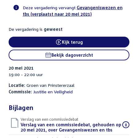
Deze vergadering vervangt
Gevangeniswezen en
tbs (verplaatst naar 20 mei 2021)
Voortgangsstatus
commissie
De vergadering is
geweest
activiteit
Kijk terug
External link:
Bekijk dagoverzicht
20 mei 2021
19:00 - 22:00 uur
Locatie:
Groen van Prinstererzaal
Commissie:
Justitie en Veiligheid
Bijlagen
Verslag van een commissiedebat
Download
Verslag van een commissiedebat, gehouden op
bestand:
20 mei 2021, over Gevangeniswezen en tbs
(PDF)