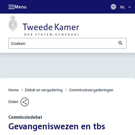
Menu
Taal sel
NL
Zoeken
Home
Debat en vergadering
Commissievergaderingen
Delen
Commissiedebat
:
Gevangeniswezen en tbs