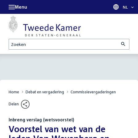
Menu
Taal sel
NL
Zoeken
Home
Debat en vergadering
Commissievergaderingen
Delen
Inbreng verslag (wetsvoorstel)
:
Voorstel van wet van de