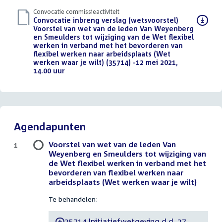
Convocatie commissieactiviteit
Download
Convocatie inbreng verslag (wetsvoorstel)
bestand:
Voorstel van wet van de leden Van Weyenberg
en Smeulders tot wijziging van de Wet flexibel
werken in verband met het bevorderen van
flexibel werken naar arbeidsplaats (Wet
werken waar je wilt) (35714) -12 mei 2021,
14.00 uur
(PDF)
Agendapunten
Voorstel van wet van de leden Van
1
Weyenberg en Smeulders tot wijziging van
de Wet flexibel werken in verband met het
bevorderen van flexibel werken naar
arbeidsplaats (Wet werken waar je wilt)
Te behandelen:
35714 Initiatiefwetgeving d.d. 27
-