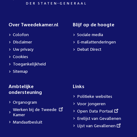
Over Tweedekamer.nl
Blijf op de hoogte
Colofon
Sociale media
Disclaimer
E-mailattenderingen
Uw privacy
Debat Direct
Cookies
Toegankelijkheid
Sitemap
Ambtelijke
Links
ondersteuning
Politieke websites
Organogram
Voor jongeren
External
Werken bij de Tweede
External
Open Data Portaal
link:
Kamer
link:
Erelijst van Gevallenen
Mandaatbesluit
External
Lijst van Gevallenen
link: