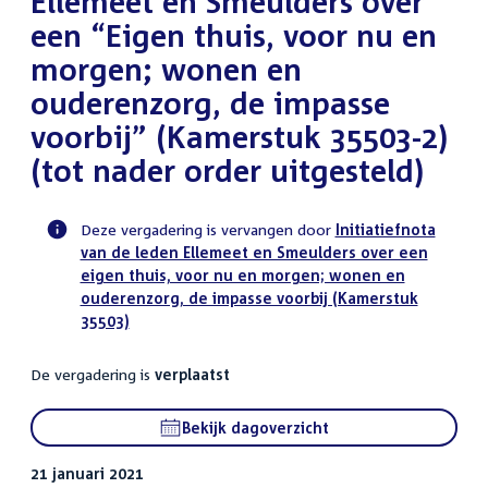
Ellemeet en Smeulders over
een “Eigen thuis, voor nu en
morgen; wonen en
ouderenzorg, de impasse
voorbij” (Kamerstuk 35503-2)
(tot nader order uitgesteld)
Deze vergadering is vervangen door
Initiatiefnota
van de leden Ellemeet en Smeulders over een
Voortgangsstatus
eigen thuis, voor nu en morgen; wonen en
commissie
ouderenzorg, de impasse voorbij (Kamerstuk
activiteit
35503)
De vergadering is
verplaatst
Bekijk dagoverzicht
21 januari 2021