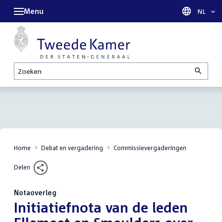
Menu
Taal sel
NL
Zoeken
Home
Debat en vergadering
Commissievergaderingen
Delen
Notaoverleg
:
Initiatiefnota van de leden