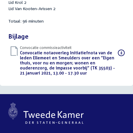
Lid Krol 2
Lid Van Kooten-Arissen 2
Totaal: 96 minuten
Bijlage
Convocatie commissieactiviteit
Download
Convocatie notaoverleg Initiatiefnota van de
bestand:
leden Ellemeet en Smeulders over een “Eigen
thuis, voor nu en morgen; wonen en
ouderenzorg, de impasse voorbij” (TK 35503) -
21 januari 2021, 13.00 - 17.30 uur
(PDF)