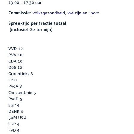
13:00 - 17:30 uur
Commissie:
Volksgezondheid, Welzijn en Sport
Spreektijd per fractie totaal
(inclusief 2e termijn)
VVD 12
PVV 10
CDA 10
D66 10
GroenLinks 8
SP 8
PvdA 8
ChristenUnie 5
PvdD 5
SGP 4
DENK 4
50PLUS 4
SGP 4
FvD 4