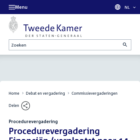
Menu
Taal sel
NL
Zoeken
Home
Debat en vergadering
Commissievergaderingen
Delen
Procedurevergadering
:
Procedurevergadering