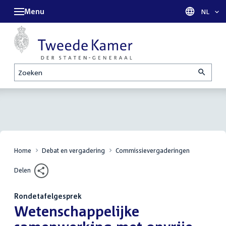
Menu
Taal sel
NL
Zoeken
Home
Debat en vergadering
Commissievergaderingen
Delen
Rondetafelgesprek
:
Wetenschappelijke