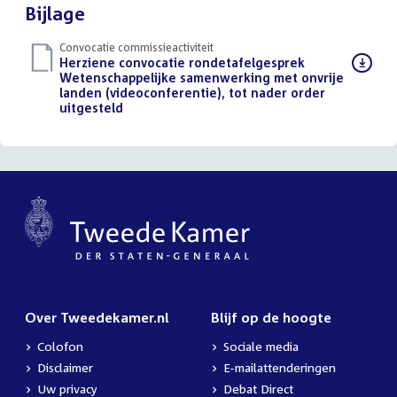
Bijlage
Convocatie commissieactiviteit
Download
Herziene convocatie rondetafelgesprek
bestand:
Wetenschappelijke samenwerking met onvrije
landen (videoconferentie), tot nader order
uitgesteld
(PDF)
Over Tweedekamer.nl
Blijf op de hoogte
Colofon
Sociale media
Disclaimer
E-mailattenderingen
Uw privacy
Debat Direct