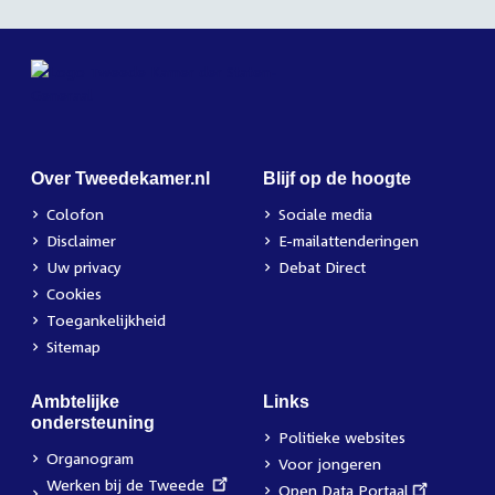
Over Tweedekamer.nl
Blijf op de hoogte
Colofon
Sociale media
Disclaimer
E-mailattenderingen
Uw privacy
Debat Direct
Cookies
Toegankelijkheid
Sitemap
Ambtelijke
Links
ondersteuning
Politieke websites
Organogram
Voor jongeren
External
Werken bij de Tweede
External
Open Data Portaal