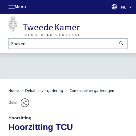
Menu
Taal sel
NL
Zoeken
Home
Debat en vergadering
Commissievergaderingen
Delen
Hoorzitting
:
Hoorzitting TCU