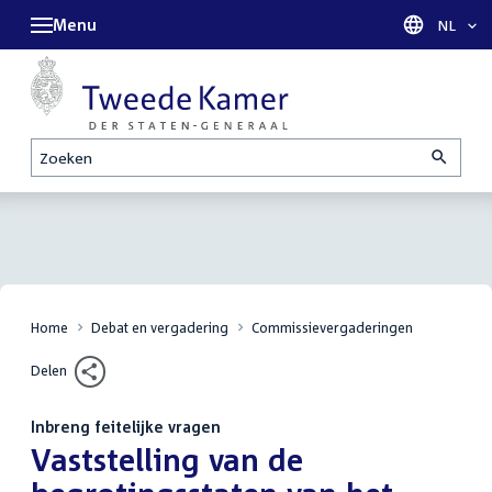
Menu
Taal sel
NL
Zoeken
Home
Debat en vergadering
Commissievergaderingen
Delen
Inbreng feitelijke vragen
:
Vaststelling van de