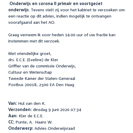
Onderwijs en corona II primair en voortgezet
link:
onderwijs
. Tevens stelt zij voor het kabinet te verzoeken om
een reactie op dit advies, indien mogelijk te ontvangen
voorafgaand aan het AO.
Graag verneem ik voor heden 14.00 uur of uw fractie kan
instemmen met dit verzoek.
Met vriendelijke groet,
drs. E.C.E. (Eveline) de Kler
Griffier van de commissie Onderwijs,
Cultuur en Wetenschap
Tweede Kamer der Staten-Generaal
Postbus 20018, 2500 EA Den Haag
Van:
Hul van den K.
Verzonden:
dinsdag 9 juni 2020 07:34
Aan:
Kler de E.C.E.
CC:
Punte, A. Haans W.
Onderwerp:
Advies Onderwijsraad