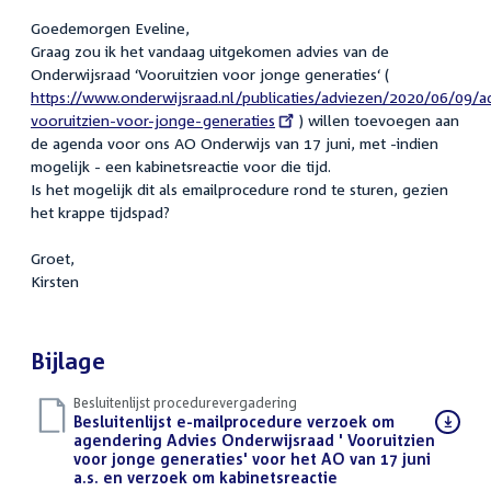
Goedemorgen Eveline,
Graag zou ik het vandaag uitgekomen advies van de
Onderwijsraad ‘Vooruitzien voor jonge generaties‘ (
External
https://www.onderwijsraad.nl/publicaties/adviezen/2020/06/09/a
link:
vooruitzien-voor-jonge-generaties
) willen toevoegen aan
de agenda voor ons AO Onderwijs van 17 juni, met -indien
mogelijk - een kabinetsreactie voor die tijd.
Is het mogelijk dit als emailprocedure rond te sturen, gezien
het krappe tijdspad?
Groet,
Kirsten
Bijlage
Besluitenlijst procedurevergadering
Download
Besluitenlijst e-mailprocedure verzoek om
bestand:
agendering Advies Onderwijsraad ' Vooruitzien
voor jonge generaties' voor het AO van 17 juni
a.s. en verzoek om kabinetsreactie
(PDF)