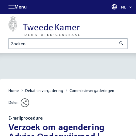
Menu
Taal sel
NL
Zoeken
Home
Debat en vergadering
Commissievergaderingen
Delen
E-mailprocedure
:
Verzoek om agendering