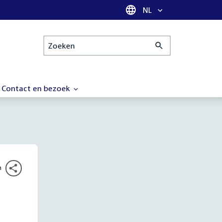
Taal selectie
NL
Zoeken
Contact en bezoek
n