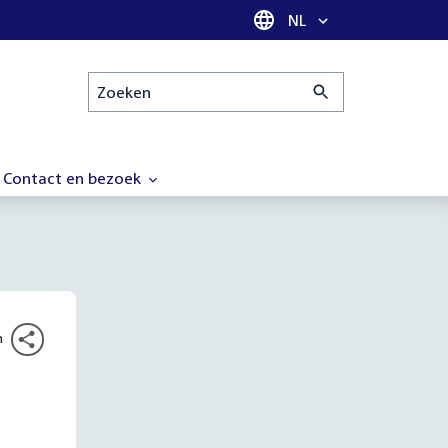
Taal selectie
NL
Zoeken
Contact en bezoek
n