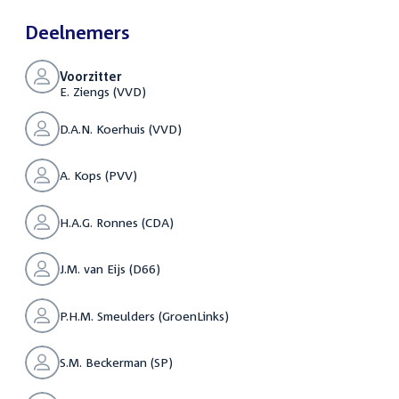
Deelnemers
Voorzitter
E. Ziengs (VVD)
D.A.N. Koerhuis (VVD)
A. Kops (PVV)
H.A.G. Ronnes (CDA)
J.M. van Eijs (D66)
P.H.M. Smeulders (GroenLinks)
S.M. Beckerman (SP)