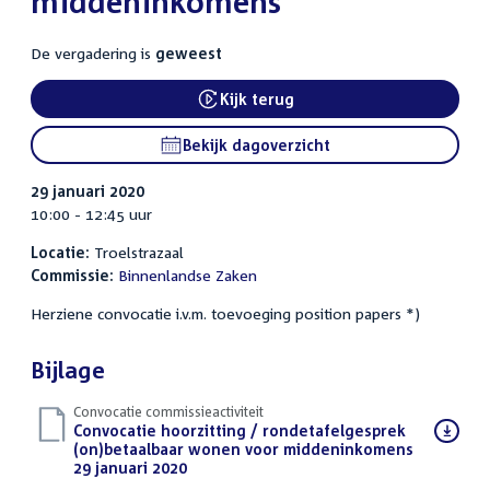
middeninkomens
De vergadering is
geweest
Kijk terug
External link:
Bekijk dagoverzicht
29 januari 2020
10:00 - 12:45 uur
Locatie:
Troelstrazaal
Commissie:
Binnenlandse Zaken
Herziene convocatie i.v.m. toevoeging position papers *)
Bijlage
Convocatie commissieactiviteit
Download
Convocatie hoorzitting / rondetafelgesprek
bestand:
(on)betaalbaar wonen voor middeninkomens
29 januari 2020
(PDF)