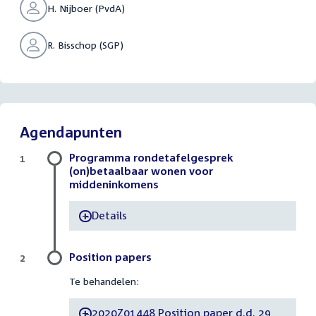
H. Nijboer (PvdA)
R. Bisschop (SGP)
Agendapunten
Programma rondetafelgesprek
1
(on)betaalbaar wonen voor
middeninkomens
Details
-
Position papers
2
Te behandelen:
2020Z01448 Position paper d.d. 29
-