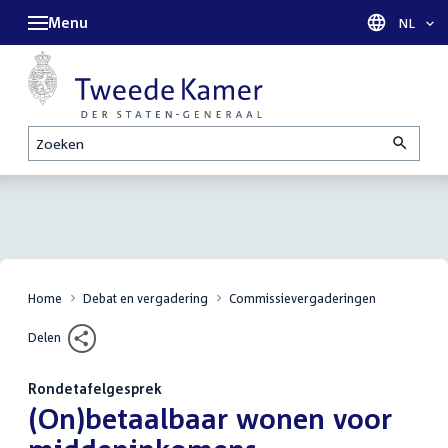
Menu
Taal sel
NL
Zoeken
Home
Debat en vergadering
Commissievergaderingen
Delen
Rondetafelgesprek
:
(On)betaalbaar wonen voor