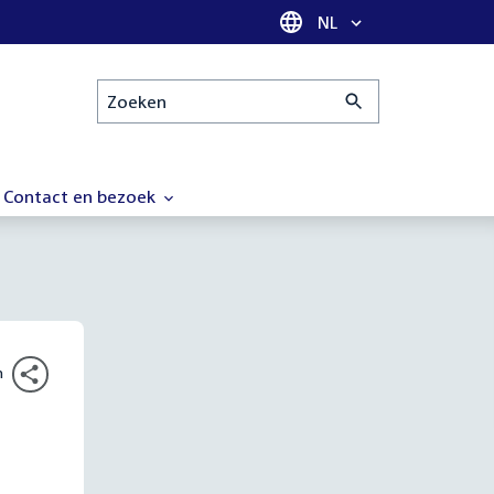
Taal selectie
NL
Zoeken
Contact en bezoek
n