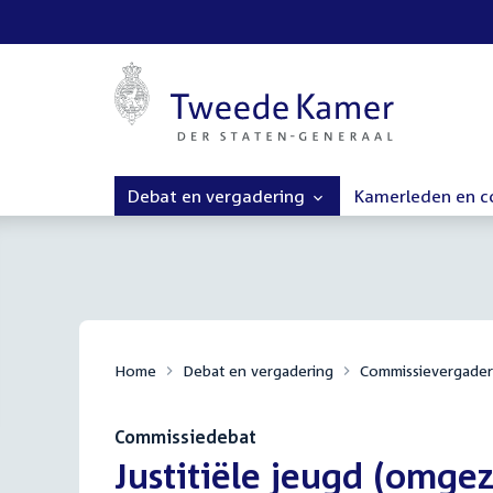
Debat en vergadering
Kamerleden en 
Home
Debat en vergadering
Commissievergader
Commissiedebat
:
Justitiële jeugd (omgeze